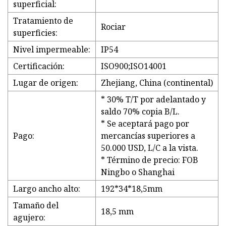
superficial:
Tratamiento de
Rociar
superficies:
Nivel impermeable:
IP54
Certificación:
ISO900;ISO14001
Lugar de origen:
Zhejiang, China (continental)
* 30% T/T por adelantado y
saldo 70% copia B/L.
* Se aceptará pago por
Pago:
mercancías superiores a
50.000 USD, L/C a la vista.
* Término de precio: FOB
Ningbo o Shanghai
Largo ancho alto:
192*34*18,5mm
Tamaño del
18,5 mm
agujero: